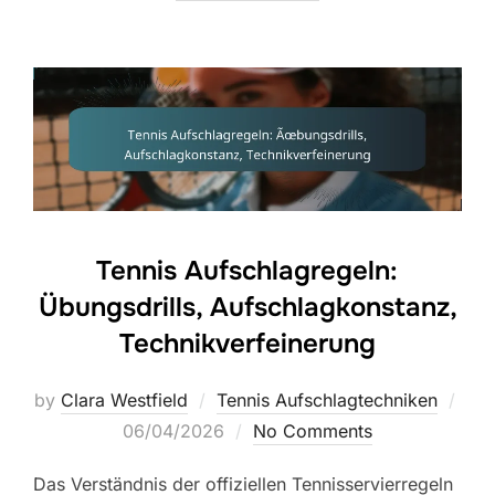
Tennis Aufschlagregeln:
Übungsdrills, Aufschlagkonstanz,
Technikverfeinerung
by
Clara Westfield
Tennis Aufschlagtechniken
Posted
06/04/2026
No Comments
on
Das Verständnis der offiziellen Tennisservierregeln