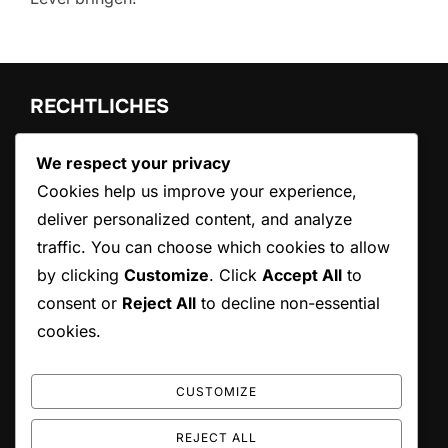
RECHTLICHES
Über uns
We respect your privacy
Cookie-Einstellungen
Cookies help us improve your experience,
Kontaktieren Sie uns
deliver personalized content, and analyze
Ihre Privatsphäre
Benutzervereinbarung
traffic. You can choose which cookies to allow
by clicking
Customize
. Click
Accept All
to
consent or
Reject All
to decline non-essential
SUCHE
cookies.
Search
SEARCH
for:
CUSTOMIZE
REJECT ALL